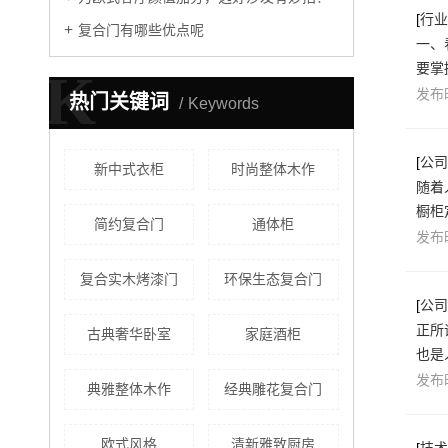
[
行业
复合门有哪些优点呢
一、
要掌
K
发布时
热门关键词
Keywords
[
公司
新中式衣柜
时尚整体木作
随着
橱柜
简约复合门
通体柜
发布时
​复合实木烤漆门
环保生态复合门
[
公司
正所
古典奢华卧室
家庭酒柜
也是
发布时
典雅整体木作
经典雕花复合门
欧式风格
清新雅致厨房