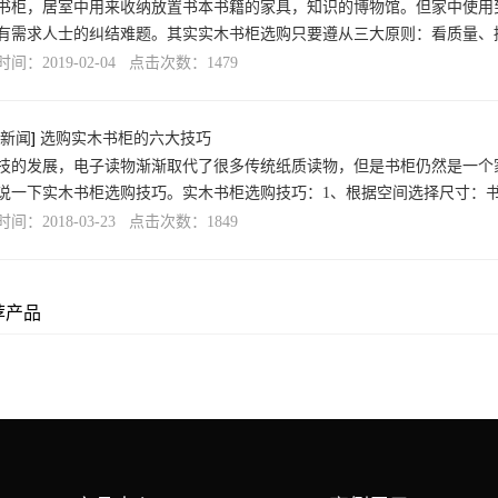
书柜，居室中用来收纳放置书本书籍的家具，知识的博物馆。但家中使用
有需求人士的纠结难题。其实实木书柜选购只要遵从三大原则：看质量、
间：2019-02-04 点击次数：1479
新闻
]
选购实木书柜的六大技巧
技的发展，电子读物渐渐取代了很多传统纸质读物，但是书柜仍然是一个
说一下实木书柜选购技巧。实木书柜选购技巧：1、根据空间选择尺寸：
间：2018-03-23 点击次数：1849
荐产品