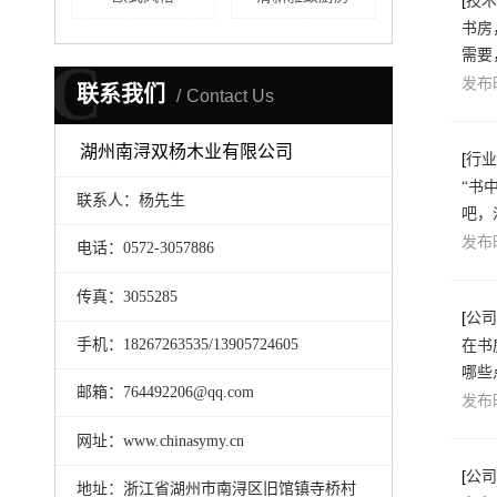
[
技术
书房
需要
C
发布时
联系我们
Contact Us
湖州南浔双杨木业有限公司
[
行业
“书
联系人：杨先生
吧，
发布时
电话：0572-3057886
传真：3055285
[
公司
手机：18267263535/13905724605
在书
哪些
邮箱：764492206@qq.com
发布时
网址：www.chinasymy.cn
[
公司
地址：浙江省湖州市南浔区旧馆镇寺桥村