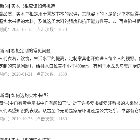
新闻
]
实木书柜应该如何挑选
看品质：实木书柜是用于置放书本的家俱，其能容下的下是多少书本就得承
握实木书柜的木料，及其这类木料的强度和抗压能力性等。2、再查验书
间：2023-07-13 点击次数：1673
新闻
]
橱柜定制的常见问题
人们衣着，饮食，生活水平的提高，定制家具也开始进入每个人的视野。
定制的常见问题1，给排水口位置不小于400mm，有利于水龙头与餐厅厨
间：2020-01-21 点击次数：1388
新闻
]
如何选购实木书柜？
谓“书中自有黄金屋书中自有颜如玉”。对于许多爱书或爱好看书的人来
人们渴望知识的表现。从古至今无论是家居环境还是公共场所，书都有它
间：2019-10-25 点击次数：1189