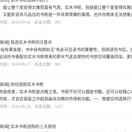
知识
]
实木书柜选购小技巧
，能让整个家变得文雅而富有气质。实木书柜，则是能让整个家变得优雅
，又能彰显非凡品位的书柜是一件非常荣耀的事情，也许你根本无法想象
间：2019-09-02 点击次数：903
新闻
]
挑选实木书柜的注意点
中自有黄金屋，书中自有颜如玉”有此可见读书的重要性，但阅读完书后，
淡淡的书香配合实木书柜带来的原木气息会使你的书房空间馨香四溢，更
间：2019-08-27 点击次数：881
新闻
]
如何选购实木书柜
房装修里，实木书柜是点睛之笔。书架不仅可以摆放书籍，还可以给精心
点呢，才会在家庭之中起到画龙点睛的作用和功能。一、根据空间选择尺
间：2019-06-24 点击次数：1425
新闻
]
实木书柜选购的三大原则