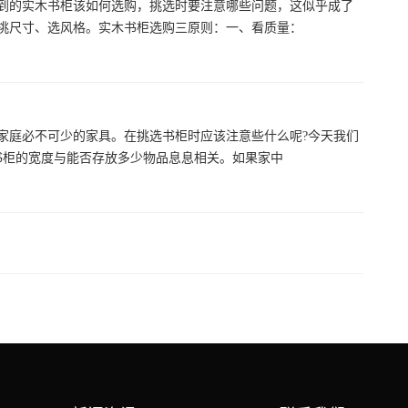
到的实木书柜该如何选购，挑选时要注意哪些问题，这似乎成了
挑尺寸、选风格。实木书柜选购三原则：一、看质量：
家庭必不可少的家具。在挑选书柜时应该注意些什么呢?今天我们
书柜的宽度与能否存放多少物品息息相关。如果家中