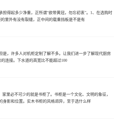
担得起多少净重，正所谓“欲带黄冠，勿忘初衷”。1、在选购时
柜的里外有没有裂缝，正中间的载重挡板是不是有
但是，许多人对机柜定制了解不多。让我们进一步了解现代厨房
房的连接。下水道的高宽比不能超过100
说，家里必不可少的就是书柜了。书柜是一个文化、文明的象征，
的身影和位置。实木书柜的风格迥异，至于选什么样