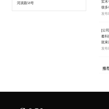
实木
河滨路58号
很多
发布时
[
公司
着科
就来
发布时
推