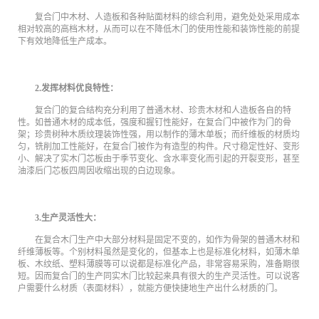
复合门中木材、人造板和各种贴面材料的综合利用，避免处处采用成本
相对较高的高档木材，从而可以在不降低木门的使用性能和装饰性能的前提
下有效地降低生产成本。
2.发挥材料优良特性：
复合门的复合结构充分利用了普通木材、珍贵木材和人造板各自的特
性。如普通木材的成本低，强度和握钉性能好，在复合门中被作为门的骨
架；珍贵树种木质纹理装饰性强，用以制作的薄木单板；而纤维板的材质均
匀，铣削加工性能好，在复合门被作为有造型的构件。尺寸稳定性好、变形
小、解决了实木门芯板由于季节变化、含水率变化而引起的开裂变形，甚至
油漆后门芯板四周因收缩出现的白边现象。
3.生产灵活性大：
在复合木门生产中大部分材料是固定不变的，如作为骨架的普通木材和
纤维薄板等。个别材料虽然是变化的，但基本上也是标准化材料，如薄木单
板、木纹纸、塑料薄膜等可以说都是标准化产品，非常容易采购，准备期很
短。因而复合门的生产同实木门比较起来具有很大的生产灵活性。可以说客
户需要什么材质（表面材料），就能方便快捷地生产出什么材质的门。