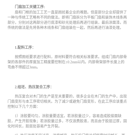
门扇加工关键工序:
扇和门框的加工工艺一直是困扰着企业的难题。但是部分企业却提供了
一种与传统工艺略有不同的做法。即将门扇拆分为平板门扇和装饰木线条两
部分，分别对这两部分进行底漆和砂光处理后再进行组装，最后涂面漆。而
传统的做法是先将各种木线条和门扇组装在一起，然后再进行油漆处理。
1.配料工序：
按照图纸要求进行配料，原材料要符合相关标准要求。组成门扇内部骨
架的各部件的厚度加工精度要控制在±0.2mm以内。内部骨架部件长度上的
弯曲不得超过3mm。
2.组坯、热压复合工序：
热压复合对木门的生产是至关重要的，很多企业在木门的生产中，出现
门扇变形与本工序密切相关。为了减少或避免门扇变形，在此工序应该重点
控制以下几个方面：
1）涂胶要均匀，涂胶量要适宜。若涂胶量过少，容易造成胶接面缺
胶，产生开胶现象；若涂胶量过多，不仅浪费胶液，而且由于胶层过厚，固
化时间长，胶层处容易产生开裂。