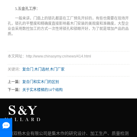
5.五金孔工序：
一般来讲，门扇上的锁孔都是在工厂预先开好的，有些也需要在现场开
孔，锁孔的平整度和精确度直接影响着木门安装的美观度和准确度，大型企
业会采用数控加工的方式一次性将锁孔和锁眼开好，为了就是增加产品的品
质。
本文网址：http://www.chinasymy.cn/news/414.html
关键词：
复合门
,
木门选材
,
木门厂家
上一篇：
复合门和实木门的区别
下一篇：
关于实木楼梯的14个结构
湖州双杨木业有限公司是集木作的研究设计、加工生产、质量检测