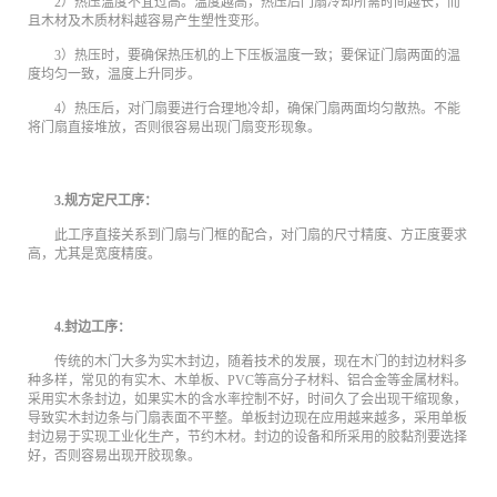
2）热压温度不宜过高。温度越高，热压后门扇冷却所需时间越长，而
且木材及木质材料越容易产生塑性变形。
3）热压时，要确保热压机的上下压板温度一致；要保证门扇两面的温
度均匀一致，温度上升同步。
4）热压后，对门扇要进行合理地冷却，确保门扇两面均匀散热。不能
将门扇直接堆放，否则很容易出现门扇变形现象。
3.规方定尺工序：
此工序直接关系到门扇与门框的配合，对门扇的尺寸精度、方正度要求
高，尤其是宽度精度。
4.封边工序：
传统的木门大多为实木封边，随着技术的发展，现在木门的封边材料多
种多样，常见的有实木、木单板、PVC等高分子材料、铝合金等金属材料。
采用实木条封边，如果实木的含水率控制不好，时间久了会出现干缩现象，
导致实木封边条与门扇表面不平整。单板封边现在应用越来越多，采用单板
封边易于实现工业化生产，节约木材。封边的设备和所采用的胶黏剂要选择
好，否则容易出现开胶现象。