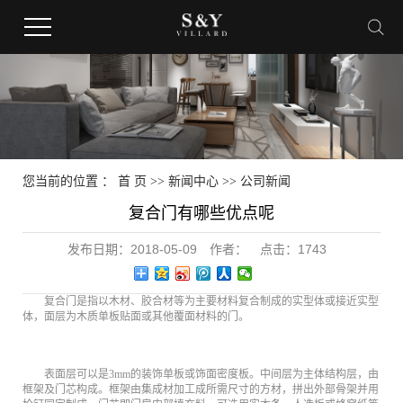
您当前的位置 ：
首 页
>>
新闻中心
>>
公司新闻
复合门有哪些优点呢
发布日期：
2018-05-09
作者：
点击：
1743
复合门是指以木材、胶合材等为主要材料复合制成的实型体或接近实型
体，面层为木质单板贴面或其他覆面材料的门。
表面层可以是3mm的装饰单板或饰面密度板。中间层为主体结构层，由
框架及门芯构成。框架由集成材加工成所需尺寸的方材，拼出外部骨架并用