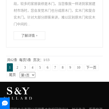
段，较多的家居装修是木门。当您像我一样进到家居建
材市场时，您会发觉木门也分成原木门，实木门和复合
实木门。针对大部分顾客来讲，难以区别原木门和实木
门中间的...
了解详情 +
共62条
每页5条
页次：1/13
1
2
3
4
5
6
7
8
9
10
下一页
尾页