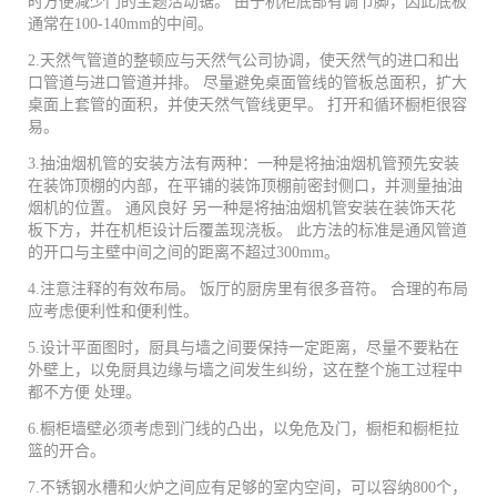
时方便减少门的主题活动锯。 由于机柜底部有调节脚，因此底板
通常在100-140mm的中间。
2.天然气管道的整顿应与天然气公司协调，使天然气的进口和出
口管道与进口管道并排。 尽量避免桌面管线的管板总面积，扩大
桌面上套管的面积，并使天然气管线更早。 打开和循环橱柜很容
易。
3.抽油烟机管的安装方法有两种：一种是将抽油烟机管预先安装
在装饰顶棚的内部，在平铺的装饰顶棚前密封侧口，并测量抽油
烟机的位置。 通风良好 另一种是将抽油烟机管安装在装饰天花
板下方，并在机柜设计后覆盖现浇板。 此方法的标准是通风管道
的开口与主壁中间之间的距离不超过300mm。
4.注意注释的有效布局。 饭厅的厨房里有很多音符。 合理的布局
应考虑便利性和便利性。
5.设计平面图时，厨具与墙之间要保持一定距离，尽量不要粘在
外壁上，以免厨具边缘与墙之间发生纠纷，这在整个施工过程中
都不方便 处理。
6.橱柜墙壁必须考虑到门线的凸出，以免危及门，橱柜和橱柜拉
篮的开合。
7.不锈钢水槽和火炉之间应有足够的室内空间，可以容纳800个，