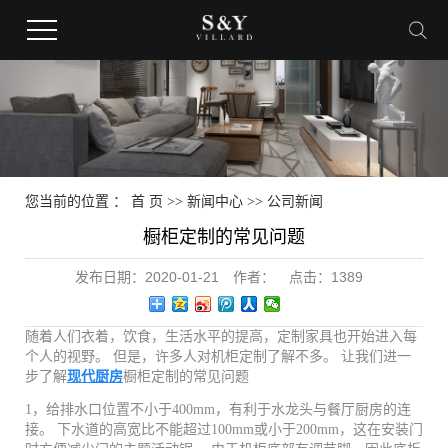
您当前的位置 ：
首 页
>>
新闻中心
>>
公司新闻
橱柜定制的常见问题
发布日期：
2020-01-21
作者：
点击：
1389
随着人们衣着，饮食，生活水平的提高，定制家具也开始进入每
个人的视野。 但是，许多人对机柜定制了解不多。 让我们进一
步了解
现代厨房
橱柜定制的常见问题
1，给排水口位置不小于400mm，有利于水龙头与餐厅厨房的连
接。 下水道的高宽比不能超过100mm或小于200mm，这在安装门