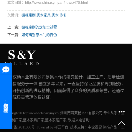
本文网址：http://www.chinasymy.cn/news/478.html
关键词：
橱柜定制
,
实木家具
,
实木书柜
上一篇：
橱柜定制的定制全过程
下一篇：
如何辨别原木门的真伪
湖州双杨木业有限公司是集木作的研究设计、加工生产、质量检测
和销售服务于一体.创立多年以来，一直坚持保证品质和周到服务，
秉承开拓创新的进取精神，因而获得了众多的资质和荣誉，还通过
了国际质量管理体系认证。
Copyright © http://www.chinasymy.cn/ 湖州南浔双杨木业有限公司 专业从事于
全
屋定制厂家
,
整木家具厂家
,
整木家居厂家
, 欢迎来电咨询!
浙ICP备19011306号
Powered by
祥云平台
技术支持：
中企视窗
热推产品
| 主