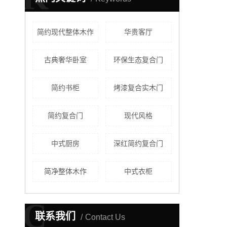
简约现代整体木作
华贵客厅
古典奢华卧室
环保生态复合门
简约书柜
烤漆复合实木门
简约复合门
现代风格
中式厨房
深红简约复合门
简净整体木作
中式衣柜
C
联系我们
Contact Us