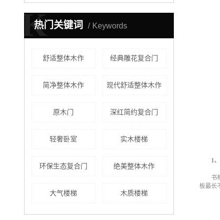
K
热门关键词
Keywords
舒适整体木作
经典雕花复合门
简净整体木作
现代舒适整体木作
原木门
深红简约复合门
轻奢卧室
实木楼梯
1
环保生态复合门
绝美整体木作
书
板最长
大气楼梯
木质楼梯