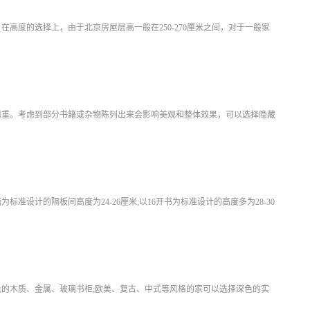
高度的选择上，由于北京房屋层高一般在250-270厘米之间，对于一般家
慎重。考虑到部分书籍或杂物陈列出来会影响美观和整体效果，可以选择隐藏
设计的隔板间高度为24-26厘米;以16开书为标准设计的高度多为28-30
的木质、金属、玻璃书柜;欧美、复古、中式等风格的家可以选择深色的实