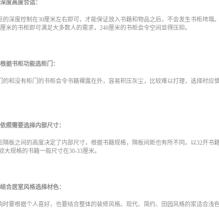
、深度高度合适：
柜的深度控制在30厘米左右即可，才能保证放入书籍和物品之后，不会发生书柜垮塌。在
20厘米的书柜即可满足大多数人的需求，240厘米的书柜会令空间显得压抑。
、根据书柜功能选柜门：
门的和没有柜门的书柜会令书籍裸露在外，容易积压灰尘，比较难以打理，选择时应
。
、依照需要选择内部尺寸：
柜隔板之间的高度决定了内部尺寸，根据书籍规格，隔板间距也有所不同。以32开书籍为标准
较大规格的书籍一般尺寸在30-33厘米。
、结合居室风格选择材色：
购时要根据个人喜好，也要结合整体的装修风格。现代、简约、田园风格的家适合浅色
。