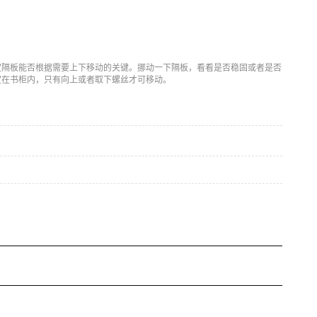
定隔板能否根据需要上下移动的关键。挪动一下隔板，看看是否稳固或者是否
定在书柜内，只有向上或者取下螺丝才可移动。