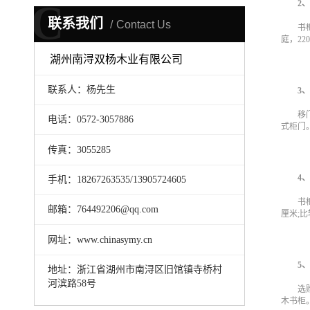
C
2
联系我们
Contact Us
书
庭，2
湖州南浔双杨木业有限公司
联系人：杨先生
3
移
电话：0572-3057886
式柜门
传真：3055285
4
手机：18267263535/13905724605
书
邮箱：764492206@qq.com
厘米;比
网址：www.chinasymy.cn
5
地址：浙江省湖州市南浔区旧馆镇寺桥村
河滨路58号
选
木书柜