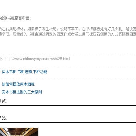
、检测书柜是否牢固：
后左右摇动柜体，如果柜子发生松动，说明不牢固。在书柜隔板处有好几个孔，是决
接拿取。质量好的书柜会通过特殊的固定件或者通过用门板压着侧板的方式将隔板固
ttp://www.chinasymy.cn/news/425.html
：
实木书柜
,
书柜选购
,
书柜功能
：
该如何摆放原木酒柜
：
实木书柜选购的三大原则
浏览：
产品：