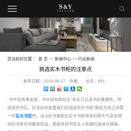
您当前的位置 ：
首 页
>>
新闻中心
>>
行业新闻
挑选实木书柜的注意点
发布日期：
2019-08-27
作者：
点击：
881
“书中自有黄金屋，书中自有颜如玉”有此可见读书的重要性，但
阅读完书后，应该如何放置我们的阅读完的书呢?那就为自己添置
一件
实木书柜
吧，淡淡的书香配合实木书柜带来的原木气息会使
你的书房空间馨香四溢，更能体现书房主人高雅的品味与情操。