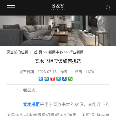
您当前的位置 ：
首 页
>>
新闻中心
>>
行业新闻
实木书柜应该如何挑选
发布日期：
2023-07-13
作者：
点击：
1674
一、看品质：
实木书柜
是用于置放书本的家俱，其能容下的
下是多少书本就得承担得起多少净重，正所谓“欲带黄