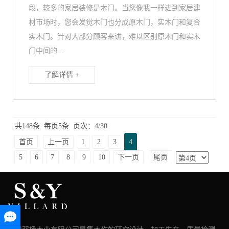
段，较多的家居装修是木门。当您像我一样进到家居建
材市场时，您会发觉木门也分成原木门，实木门和复合
实木门。针对大部分顾客来讲，难以区别原木门和实木
门中间的...
了解详情 +
共148条
每页5条
页次：4/30
首页
上一页
1
2
3
4
5
6
7
8
9
10
下一页
尾页