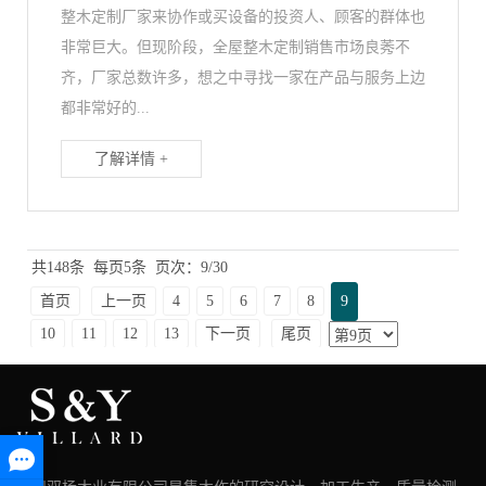
整木定制厂家来协作或买设备的投资人、顾客的群体也
非常巨大。但现阶段，全屋整木定制销售市场良莠不
齐，厂家总数许多，想之中寻找一家在产品与服务上边
都非常好的...
了解详情 +
共148条
每页5条
页次：9/30
首页
上一页
4
5
6
7
8
9
10
11
12
13
下一页
尾页