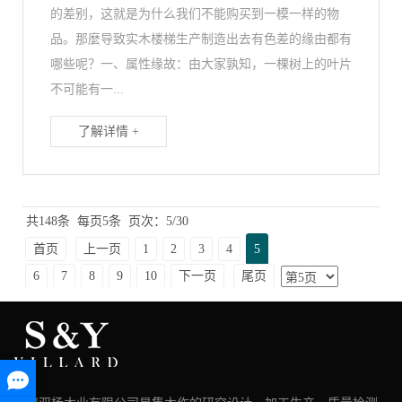
的差别，这就是为什么我们不能购买到一模一样的物
品。那麼导致实木楼梯生产制造出去有色差的缘由都有
哪些呢？一、属性缘故：由大家孰知，一棵树上的叶片
不可能有一...
了解详情 +
共148条
每页5条
页次：5/30
首页
上一页
1
2
3
4
5
6
7
8
9
10
下一页
尾页