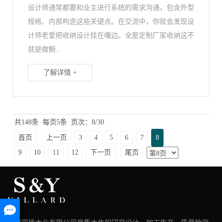
设计师通常都要和业主进行系统的需求沟通，包含外型
规格、内部构造这些关键点。在交流中，你就会发现设
计师老爱把收纳设计挂在嘴边。全屋定制厂家收纳这不
就是做橱...
了解详情 +
共148条
每页5条
页次：8/30
首页
上一页
3
4
5
6
7
8
9
10
11
12
下一页
尾页