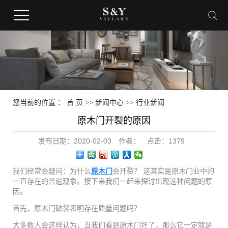
您当前的位置 ：
首 页
>>
新闻中心
>>
行业新闻
原木门开裂的原因
发布日期：
2020-02-03
作者：
点击：
1379
我们经常会疑问：为什么
原木门
会开裂？ 这其实是原木门业中的
一直存在的普遍现象。接下来我们一起来探讨出现这种问题的原
因。
首先，原木门破裂表明存在质量问题吗？
大多数人会这样认为，当我们看到原木门坏了，那么它一定就是