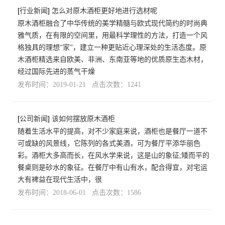
[
行业新闻
]
怎么对原木酒柜更好地进行选材呢
原木酒柜融合了中华传统的美学精髓与欧式现代简约的时尚典
雅气质，在有限的空间里，用最科学理性的方法，打造一个风
格独具的理想“家”，建立一种更贴近心理深处的生活态度。原
木酒柜精选来自欧美、非洲、东南亚等地的优质原生态木材，
经过国际先进的蒸气干燥
发布时间：2019-01-21 点击次数：1241
[
公司新闻
]
该如何摆放原木酒柜
随着生活水平的提高，对不少家庭来说，酒柜也是餐厅一道不
可或缺的风景线，它陈列的各式美酒，可为餐厅平添华丽色
彩。酒柜大多高而长，在风水学来说，这是山的象征;矮而平的
餐桌则是砂水的象征。在餐厅中有山有水，配合得宜，对宅运
大有裨益在现代生活中，很
发布时间：2018-06-01 点击次数：1586