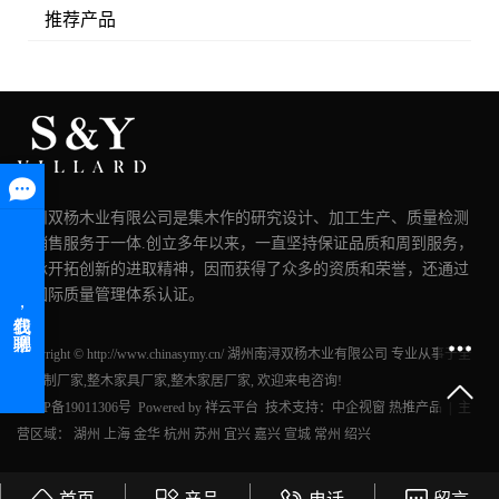
推荐产品
湖州双杨木业有限公司是集木作的研究设计、加工生产、质量检测
和销售服务于一体.创立多年以来，一直坚持保证品质和周到服务，
秉承开拓创新的进取精神，因而获得了众多的资质和荣誉，还通过
了国际质量管理体系认证。
Copyright © http://www.chinasymy.cn/ 湖州南浔双杨木业有限公司 专业从事于
全
屋定制厂家
,
整木家具厂家
,
整木家居厂家
, 欢迎来电咨询!
浙ICP备19011306号
Powered by
祥云平台
技术支持：
中企视窗
热推产品
| 主
营区域：
湖州
上海
金华
杭州
苏州
宜兴
嘉兴
宣城
常州
绍兴